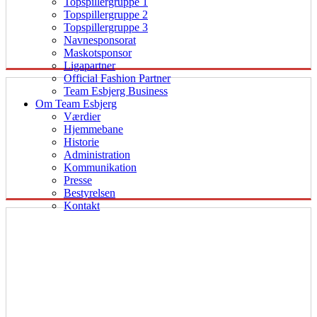
Topspillergruppe 1
Topspillergruppe 2
Topspillergruppe 3
Navnesponsorat
Maskotsponsor
Ligapartner
Official Fashion Partner
Team Esbjerg Business
Om Team Esbjerg
Værdier
Hjemmebane
Historie
Administration
Kommunikation
Presse
Bestyrelsen
Kontakt