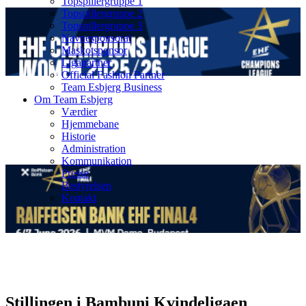
Topspillergruppe 1
Topspillergruppe 2
Topspillergruppe 3
Navnesponsorat
Maskotsponsor
Ligapartner
Official Fashion Partner
Team Esbjerg Business
Om Team Esbjerg
Værdier
Hjemmebane
Historie
Administration
Kommunikation
Presse
Bestyrelsen
Kontakt
Stillingen i Bambuni Kvindeligaen