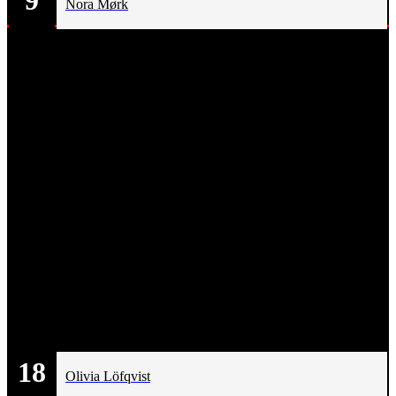
Nora Mørk
18
Olivia Löfqvist