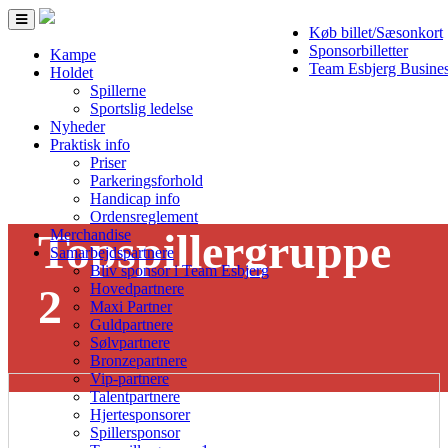
Toggle
Køb billet/Sæsonkort
navigation
Sponsorbilletter
Kampe
Team Esbjerg Busine
Holdet
Spillerne
Sportslig ledelse
Nyheder
Praktisk info
Priser
Parkeringsforhold
Handicap info
Ordensreglement
Topspillergruppe
Merchandise
Samarbejdspartnere
Bliv sponsor i Team Esbjerg
2
Hovedpartnere
Maxi Partner
Guldpartnere
Sponsorer i team esbjerg
Sølvpartnere
Bronzepartnere
Vip-partnere
Talentpartnere
Hjertesponsorer
Spillersponsor