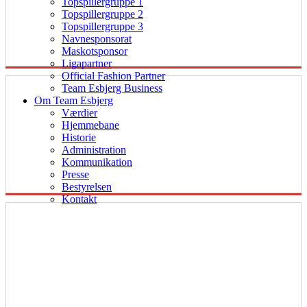
Topspillergruppe 1
Topspillergruppe 2
Topspillergruppe 3
Navnesponsorat
Maskotsponsor
Ligapartner
Official Fashion Partner
Team Esbjerg Business
Om Team Esbjerg
Værdier
Hjemmebane
Historie
Administration
Kommunikation
Presse
Bestyrelsen
Kontakt