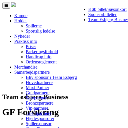
Toggle
Køb billet/Sæsonkort
navigation
Sponsorbilletter
Kampe
Team Esbjerg Busine
Holdet
Spillerne
Sportslig ledelse
Nyheder
Praktisk info
Priser
Parkeringsforhold
Handicap info
Ordensreglement
Merchandise
Samarbejdspartnere
Bliv sponsor i Team Esbjerg
Hovedpartnere
Maxi Partner
Guldpartnere
Team esbjerg Business
Sølvpartnere
Bronzepartnere
Vip-partnere
GF Forsikring
Talentpartnere
Hjertesponsorer
Spillersponsor