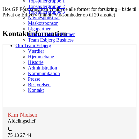
Topspillergruppe 1
Topspillergruppe 2
Hos GF Forsikring kan vi tilbyde alle former for forsikring – både til
Topspillergruppe 3
Privat og Erhverv (mindre virksomheder op til 20 ansatte)
Navnesponsorat
Maskotsponsor
Ligapartner
Kontaktinformation
Official Fashion Partner
Team Esbjerg Business
Om Team Esbjerg
Værdier
Hjemmebane
Historie
Administration
Kommunikation
Presse
Bestyrelsen
Kontakt
Kim Nielsen
Afdelingschef
75 13 27 44