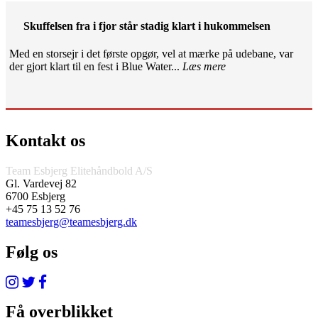
Skuffelsen fra i fjor står stadig klart i hukommelsen
Med en storsejr i det første opgør, vel at mærke på udebane, var
der gjort klart til en fest i Blue Water...
Læs mere
Kontakt os
Team Esbjerg Elitehåndbold A/S
Gl. Vardevej 82
6700 Esbjerg
+45 75 13 52 76
teamesbjerg@teamesbjerg.dk
Følg os
Få overblikket