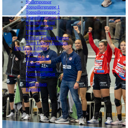
Spillersponsor
Topspillergruppe 1
Topspillergruppe 2
Topspillergruppe 3
Navnesponsorat
Maskotsponsor
Ligapartner
Official Fashion Partner
Team Esbjerg Business
Om Team Esbjerg
Værdier
Hjemmebane
Historie
Administration
Kommunikation
Presse
Bestyrelsen
Kontakt