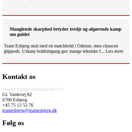
Manglende skarphed betyder tredje og afgørende kamp
om guldet
Team Esbjerg stod med en matchbold i Odense, men chancen
glippede. Uskarp boldomgang gav mange tekniske f...
Læs mere
Kontakt os
Team Esbjerg Elitehåndbold A/S
Gl. Vardevej 82
6700 Esbjerg
+45 75 13 52 76
teamesbjerg@teamesbjerg.dk
Følg os