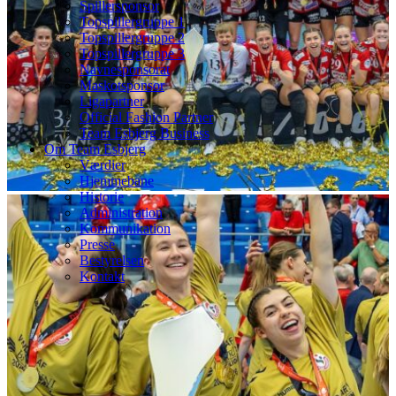
Spillersponsor
Topspillergruppe 1
Topspillergruppe 2
Topspillergruppe 3
Navnesponsorat
Maskotsponsor
Ligapartner
Official Fashion Partner
Team Esbjerg Business
Om Team Esbjerg
Værdier
Hjemmebane
Historie
Administration
Kommunikation
Presse
Bestyrelsen
Kontakt