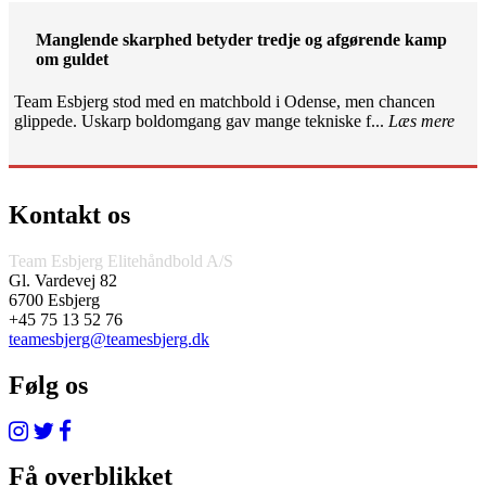
Manglende skarphed betyder tredje og afgørende kamp
om guldet
Team Esbjerg stod med en matchbold i Odense, men chancen
glippede. Uskarp boldomgang gav mange tekniske f...
Læs mere
Kontakt os
Team Esbjerg Elitehåndbold A/S
Gl. Vardevej 82
6700 Esbjerg
+45 75 13 52 76
teamesbjerg@teamesbjerg.dk
Følg os
Få overblikket