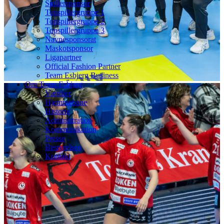
Spillersponsor
Topspillergruppe 1
Topspillergruppe 2
Topspillergruppe 3
Navnesponsorat
Maskotsponsor
Ligapartner
Official Fashion Partner
Team Esbjerg Business
Om Team Esbjerg
Værdier
Hjemmebane
Historie
Administration
Kommunikation
Presse
Bestyrelsen
Kontakt