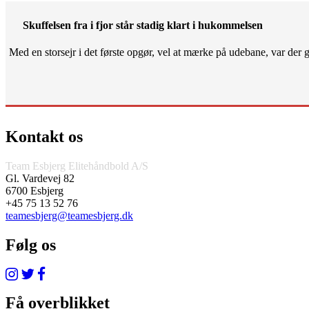
Skuffelsen fra i fjor står stadig klart i hukommelsen
Med en storsejr i det første opgør, vel at mærke på udebane, var der gjo
Kontakt os
Team Esbjerg Elitehåndbold A/S
Gl. Vardevej 82
6700 Esbjerg
+45 75 13 52 76
teamesbjerg@teamesbjerg.dk
Følg os
Få overblikket