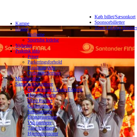
Køb billet/Sæsonkort
Sponsorbilletter
Kampe
Team Esbjerg Busine
Holdet
Spillerne
Sportslig ledelse
Nyheder
Praktisk info
Priser
Parkeringsforhold
Handicap info
Ordensreglement
Merchandise
Samarbejdspartnere
Bliv sponsor i Team Esbjerg
Hovedpartnere
Maxi Partner
Guldpartnere
Sølvpartnere
Bronzepartnere
Vip-partnere
Talentpartnere
Hjertesponsorer