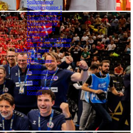
Spillersponsor
Topspillergruppe 1
Topspillergruppe 2
Topspillergruppe 3
Navnesponsorat
Maskotsponsor
Ligapartner
Official Fashion Partner
Team Esbjerg Business
Om Team Esbjerg
Værdier
Hjemmebane
Historie
Administration
Kommunikation
Presse
Bestyrelsen
Kontakt