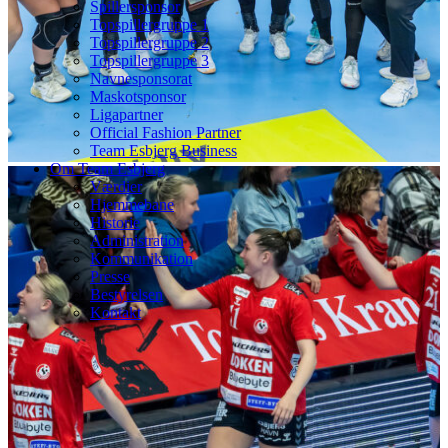
Spillersponsor
Topspillergruppe 1
Topspillergruppe 2
Topspillergruppe 3
Navnesponsorat
Maskotsponsor
Ligapartner
Official Fashion Partner
Team Esbjerg Business
Om Team Esbjerg
Værdier
Hjemmebane
Historie
Administration
Kommunikation
Presse
Bestyrelsen
Kontakt