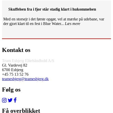
Skuffelsen fra i fjor står stadig klart i hukommelsen
Med en storsejr i det første opgør, vel at mærke på udebane, var
der gjort klart til en fest i Blue Water...
Læs mere
Kontakt os
Team Esbjerg Elitehåndbold A/S
Gl. Vardevej 82
6700 Esbjerg
+45 75 13 52 76
teamesbjerg@teamesbjerg.dk
Følg os
Få overblikket