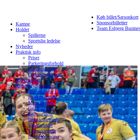
Køb billet/Sæsonkort
Sponsorbilletter
Kampe
Team Esbjerg Busine
Holdet
Spillerne
Sportslig ledelse
Nyheder
Praktisk info
Priser
Parkeringsforhold
Handicap info
Ordensreglement
Merchandise
Samarbejdspartnere
Bliv sponsor i Team Esbjerg
Hovedpartnere
Maxi Partner
Guldpartnere
Sølvpartnere
Bronzepartnere
Vip-partnere
Talentpartnere
Hjertesponsorer