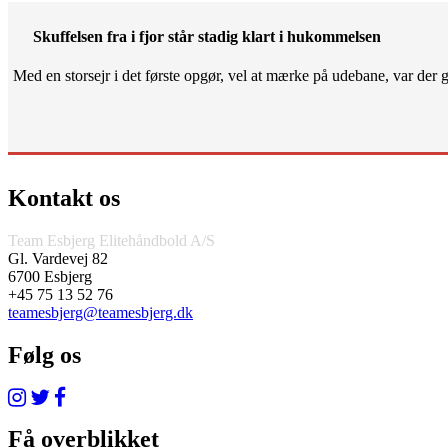
Skuffelsen fra i fjor står stadig klart i hukommelsen
Med en storsejr i det første opgør, vel at mærke på udebane, var der gjo
Kontakt os
Team Esbjerg Elitehåndbold A/S
Gl. Vardevej 82
6700 Esbjerg
+45 75 13 52 76
teamesbjerg@teamesbjerg.dk
Følg os
Få overblikket