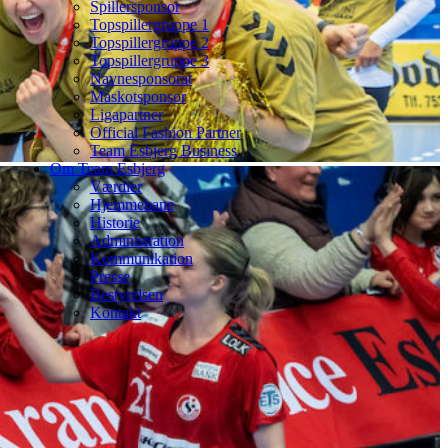
Spillersponsor
Topspillergruppe 1
Topspillergruppe 2
Topspillergruppe 3
Navnesponsorat
Maskotsponsor
Ligapartner
Official Fashion Partner
Team Esbjerg Business
Om Team Esbjerg
Værdier
Hjemmebane
Historie
Administration
Kommunikation
Presse
Bestyrelsen
Kontakt