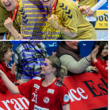
Spillersponsor
Topspillergruppe 1
Topspillergruppe 2
Topspillergruppe 3
Navnesponsorat
Maskotsponsor
Ligapartner
Official Fashion Partner
Team Esbjerg Business
Om Team Esbjerg
Værdier
Hjemmebane
Historie
Administration
Kommunikation
Presse
Bestyrelsen
Kontakt