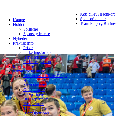
Køb billet/Sæsonkort
Sponsorbilletter
Kampe
Team Esbjerg Busine
Holdet
Spillerne
Sportslig ledelse
Nyheder
Praktisk info
Priser
Parkeringsforhold
Handicap info
Ordensreglement
Merchandise
Samarbejdspartnere
Bliv sponsor i Team Esbjerg
Hovedpartnere
Maxi Partner
Guldpartnere
Sølvpartnere
Bronzepartnere
Vip-partnere
Talentpartnere
Hjertesponsorer