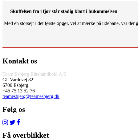
Skuffelsen fra i fjor står stadig klart i hukommelsen
Med en storsejr i det første opgør, vel at mærke på udebane, var der gjo
Kontakt os
Team Esbjerg Elitehåndbold A/S
Gl. Vardevej 82
6700 Esbjerg
+45 75 13 52 76
teamesbjerg@teamesbjerg.dk
Følg os
Få overblikket