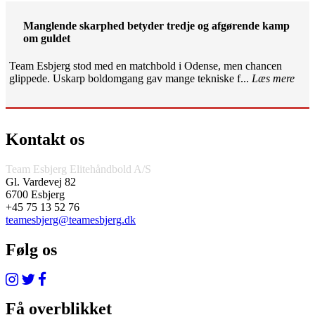
Manglende skarphed betyder tredje og afgørende kamp
om guldet
Team Esbjerg stod med en matchbold i Odense, men chancen
glippede. Uskarp boldomgang gav mange tekniske f...
Læs mere
Kontakt os
Team Esbjerg Elitehåndbold A/S
Gl. Vardevej 82
6700 Esbjerg
+45 75 13 52 76
teamesbjerg@teamesbjerg.dk
Følg os
Få overblikket