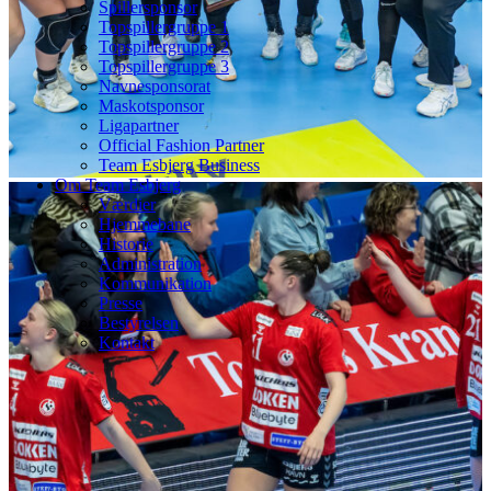
Spillersponsor
Topspillergruppe 1
Topspillergruppe 2
Topspillergruppe 3
Navnesponsorat
Maskotsponsor
Ligapartner
Official Fashion Partner
Team Esbjerg Business
Om Team Esbjerg
Værdier
Hjemmebane
Historie
Administration
Kommunikation
Presse
Bestyrelsen
Kontakt