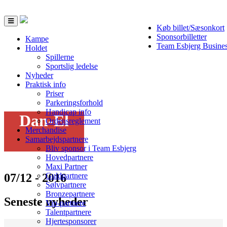
Toggle
Køb billet/Sæsonkort
navigation
Sponsorbilletter
Kampe
Team Esbjerg Busine
Holdet
Spillerne
Sportslig ledelse
Nyheder
Praktisk info
Priser
Parkeringsforhold
Handicap info
Dan-El
Ordensreglement
Merchandise
Samarbejdspartnere
Bliv sponsor i Team Esbjerg
Hovedpartnere
Maxi Partner
07/12 - 2016
Guldpartnere
Sølvpartnere
Bronzepartnere
Seneste nyheder
Vip-partnere
Talentpartnere
Hjertesponsorer