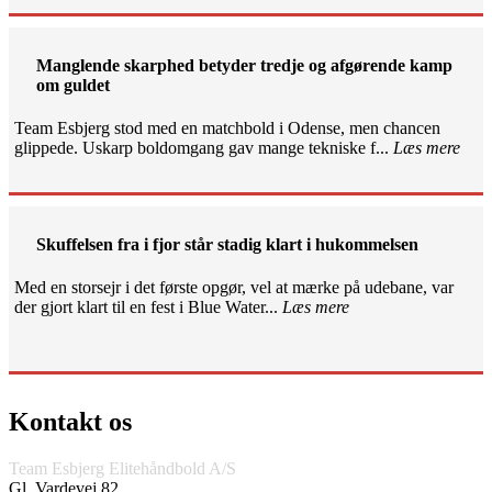
Manglende skarphed betyder tredje og afgørende kamp
om guldet
Team Esbjerg stod med en matchbold i Odense, men chancen
glippede. Uskarp boldomgang gav mange tekniske f...
Læs mere
Skuffelsen fra i fjor står stadig klart i hukommelsen
Med en storsejr i det første opgør, vel at mærke på udebane, var
der gjort klart til en fest i Blue Water...
Læs mere
Kontakt os
Team Esbjerg Elitehåndbold A/S
Gl. Vardevej 82