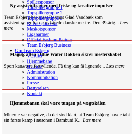
Spillersponsor
Ny assistenttræner med friske og kreative impulser
Topspillergruppe 1
Topspillergruppe 2
Team Esbjerg har ansat Rasmus Glad Vandbæk som
Topspillergruppe 3
assistenttræner for de nykårede danske mestre. Den 39-årig...
Læs
Navnesponsorat
mere
Maskotsponsor
Ligapartner
Official Fashion Partner
Team Esbjerg Business
Om Team Esbjerg
Magisk aften i Blue Water Dokken sikrer mesterskabet
Værdier
Hjemmebane
Sport kan være fortryllende. Få ting kan få lignende...
Læs mere
Historie
Administration
Kommunikation
Presse
Bestyrelsen
Kontakt
Hjemmebanen skal være tungen på vægtskålen
Minerne var negative, da det stod klart, at Team Esbjerg havde tabt
sin første kamp i sæsonen i Bambuni K...
Læs mere