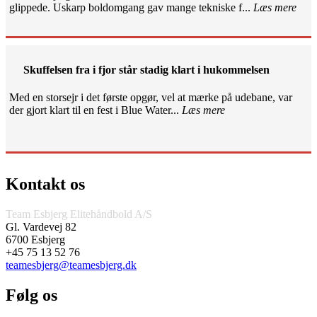
glippede. Uskarp boldomgang gav mange tekniske f...
Læs mere
Skuffelsen fra i fjor står stadig klart i hukommelsen
Med en storsejr i det første opgør, vel at mærke på udebane, var
der gjort klart til en fest i Blue Water...
Læs mere
Kontakt os
Team Esbjerg Elitehåndbold A/S
Gl. Vardevej 82
6700 Esbjerg
+45 75 13 52 76
teamesbjerg@teamesbjerg.dk
Følg os