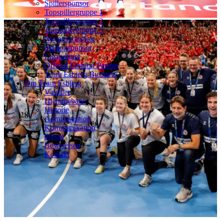
Spillersponsor
Topspillergruppe 1
Topspillergruppe 2
Topspillergruppe 3
Navnesponsorat
Maskotsponsor
Ligapartner
Official Fashion Partner
Team Esbjerg Business
Om Team Esbjerg
Værdier
Hjemmebane
Historie
Administration
Kommunikation
Presse
Bestyrelsen
Kontakt