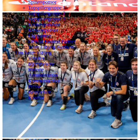
Spillersponsor
Topspillergruppe 1
Topspillergruppe 2
Topspillergruppe 3
Navnesponsorat
Maskotsponsor
Ligapartner
Official Fashion Partner
Team Esbjerg Business
Om Team Esbjerg
Værdier
Hjemmebane
Historie
Administration
Kommunikation
Presse
Bestyrelsen
Kontakt