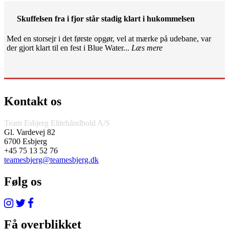
Skuffelsen fra i fjor står stadig klart i hukommelsen
Med en storsejr i det første opgør, vel at mærke på udebane, var
der gjort klart til en fest i Blue Water...
Læs mere
Kontakt os
Team Esbjerg Elitehåndbold A/S
Gl. Vardevej 82
6700 Esbjerg
+45 75 13 52 76
teamesbjerg@teamesbjerg.dk
Følg os
Få overblikket