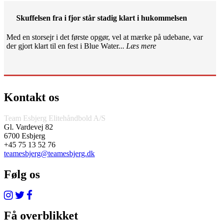
Skuffelsen fra i fjor står stadig klart i hukommelsen
Med en storsejr i det første opgør, vel at mærke på udebane, var
der gjort klart til en fest i Blue Water...
Læs mere
Kontakt os
Team Esbjerg Elitehåndbold A/S
Gl. Vardevej 82
6700 Esbjerg
+45 75 13 52 76
teamesbjerg@teamesbjerg.dk
Følg os
Få overblikket