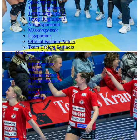
Spillersponsor
Topspillergruppe 1
Topspillergruppe 2
Topspillergruppe 3
Navnesponsorat
Maskotsponsor
Ligapartner
Official Fashion Partner
Team Esbjerg Business
Om Team Esbjerg
Værdier
Hjemmebane
Historie
Administration
Kommunikation
Presse
Bestyrelsen
Kontakt