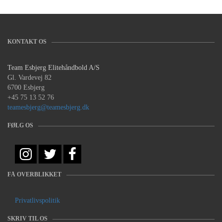
KONTAKT OS
Team Esbjerg Elitehåndbold A/S
Gl. Vardevej 82
6700 Esbjerg
+45 75 13 52 76
teamesbjerg@teamesbjerg.dk
FØLG OS
FÅ OVERBLIKKET
Privatlivspolitik
SKRIV TIL OS