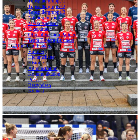
Topspillergruppe 1
Topspillergruppe 2
Topspillergruppe 3
Navnesponsorat
Maskotsponsor
Ligapartner
Official Fashion Partner
Team Esbjerg Business
Om Team Esbjerg
Værdier
Hjemmebane
Historie
Administration
Kommunikation
Presse
Bestyrelsen
Kontakt