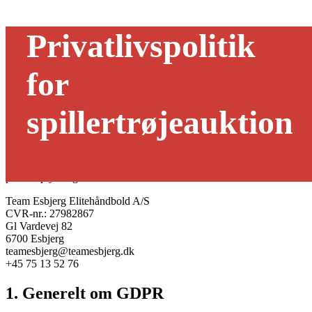
Privatlivspolitik
for
Team Esbjerg Elitehåndbold tager ansvaret for dit privatliv meget
spillertrøjeauktion
alvorligt, og vi forpligter os til at beskytte dine personlige
oplysninger jævnfør kravene i EU’s Databeskyttelsesforordning
GDPR (General Data Protection Regulation).
Den juridiske enhed, som er ansvarlig for behandlingen af dine
personoplysninger er:
Team Esbjerg Elitehåndbold A/S
CVR-nr.: 27982867
Gl Vardevej 82
6700 Esbjerg
teamesbjerg@teamesbjerg.dk
+45 75 13 52 76
1. Generelt om GDPR