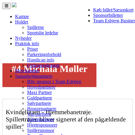
Toggle
Køb billet/Sæsonkort
navigation
Sponsorbilletter
Kampe
Team Esbjerg Busine
Holdet
Spillerne
Sportslig ledelse
Nyheder
Praktisk info
Priser
Parkeringsforhold
Handicap info
Ordensreglement
#4 Michala Møller
Merchandise
Samarbejdspartnere
Bliv sponsor i Team Esbjerg
Hovedpartnere
Maxi Partner
Guldpartnere
Sølvpartnere
Bronzepartnere
Kvindeligaen - Hjemmebanetrøje.
Vip-partnere
Spillertrøjen bliver signeret af den pågældende
Talentpartnere
Hjertesponsorer
spiller.
Spillersponsor