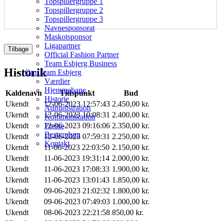
Topspillergruppe 1
Topspillergruppe 2
Topspillergruppe 3
Navnesponsorat
Maskotsponsor
Ligapartner
Tilbage
Official Fashion Partner
Team Esbjerg Business
Historik
Om Team Esbjerg
Værdier
Hjemmebane
Kaldenavn
Tidspunkt
Bud
Historie
Ukendt
12-06-2023 12:57:43
2.450,00 kr.
Administration
Ukendt
12-06-2023 10:08:31
2.400,00 kr.
Kommunikation
Ukendt
12-06-2023 09:16:06
2.350,00 kr.
Presse
Bestyrelsen
Ukendt
12-06-2023 07:59:31
2.250,00 kr.
Kontakt
Ukendt
11-06-2023 22:03:50
2.150,00 kr.
Ukendt
11-06-2023 19:31:14
2.000,00 kr.
Ukendt
11-06-2023 17:08:33
1.900,00 kr.
Ukendt
11-06-2023 13:01:43
1.850,00 kr.
Ukendt
09-06-2023 21:02:32
1.800,00 kr.
Ukendt
09-06-2023 07:49:03
1.000,00 kr.
Ukendt
08-06-2023 22:21:58
850,00 kr.