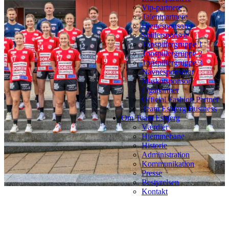
Vip-partnere
Talentpartnere
Hjertesponsorer
Spillersponsor
Topspillergruppe 1
Topspillergruppe 2
Topspillergruppe 3
Navnesponsorat
Maskotsponsor
Ligapartner
Official Fashion Partner
Team Esbjerg Business
Om Team Esbjerg
Værdier
Hjemmebane
Historie
Administration
Kommunikation
Presse
Bestyrelsen
Kontakt