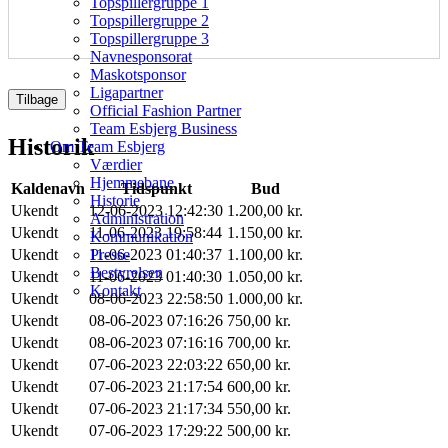
Topspillergruppe 1
Topspillergruppe 2
Topspillergruppe 3
Navnesponsorat
Maskotsponsor
Ligapartner
Tilbage
Official Fashion Partner
Team Esbjerg Business
Historik
Om Team Esbjerg
Værdier
Hjemmebane
Kaldenavn
Tidspunkt
Bud
Historie
Ukendt
12-06-2023 12:42:30
1.200,00 kr.
Administration
Ukendt
11-06-2023 19:58:44
1.150,00 kr.
Kommunikation
Ukendt
11-06-2023 01:40:37
1.100,00 kr.
Presse
Bestyrelsen
Ukendt
11-06-2023 01:40:30
1.050,00 kr.
Kontakt
Ukendt
08-06-2023 22:58:50
1.000,00 kr.
Ukendt
08-06-2023 07:16:26
750,00 kr.
Ukendt
08-06-2023 07:16:16
700,00 kr.
Ukendt
07-06-2023 22:03:22
650,00 kr.
Ukendt
07-06-2023 21:17:54
600,00 kr.
Ukendt
07-06-2023 21:17:34
550,00 kr.
Ukendt
07-06-2023 17:29:22
500,00 kr.