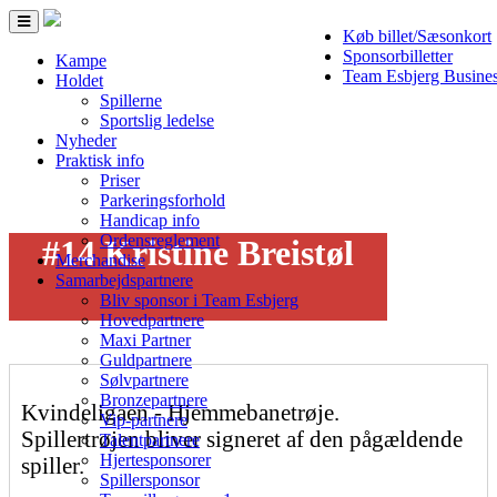
Toggle
Køb billet/Sæsonkort
navigation
Sponsorbilletter
Kampe
Team Esbjerg Busine
Holdet
Spillerne
Sportslig ledelse
Nyheder
Praktisk info
Priser
Parkeringsforhold
Handicap info
Ordensreglement
#14 Kristine Breistøl
Merchandise
Samarbejdspartnere
Bliv sponsor i Team Esbjerg
Hovedpartnere
Maxi Partner
Guldpartnere
Sølvpartnere
Bronzepartnere
Kvindeligaen - Hjemmebanetrøje.
Vip-partnere
Spillertrøjen bliver signeret af den pågældende
Talentpartnere
Hjertesponsorer
spiller.
Spillersponsor