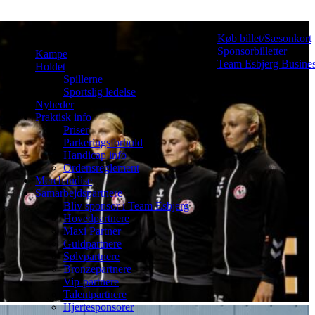
Køb billet/Sæsonkort
Sponsorbilletter
Kampe
Team Esbjerg Busine
Holdet
Spillerne
Sportslig ledelse
Nyheder
Praktisk info
Priser
Parkeringsforhold
Handicap info
Ordensreglement
Merchandise
Samarbejdspartnere
Bliv sponsor i Team Esbjerg
Hovedpartnere
Maxi Partner
Guldpartnere
Sølvpartnere
Bronzepartnere
Vip-partnere
Talentpartnere
Hjertesponsorer