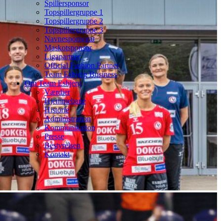
Spillersponsor
Topspillergruppe 1
Topspillergruppe 2
Topspillergruppe 3
Navnesponsorat
Maskotsponsor
Ligapartner
Official Fashion Partner
Team Esbjerg Business
Om Team Esbjerg
Værdier
Hjemmebane
Historie
Administration
Kommunikation
Presse
Bestyrelsen
Kontakt