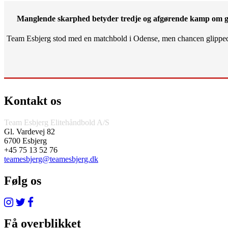
Manglende skarphed betyder tredje og afgørende kamp om g
Team Esbjerg stod med en matchbold i Odense, men chancen glippe
Kontakt os
Team Esbjerg Elitehåndbold A/S
Gl. Vardevej 82
6700 Esbjerg
+45 75 13 52 76
teamesbjerg@teamesbjerg.dk
Følg os
Få overblikket