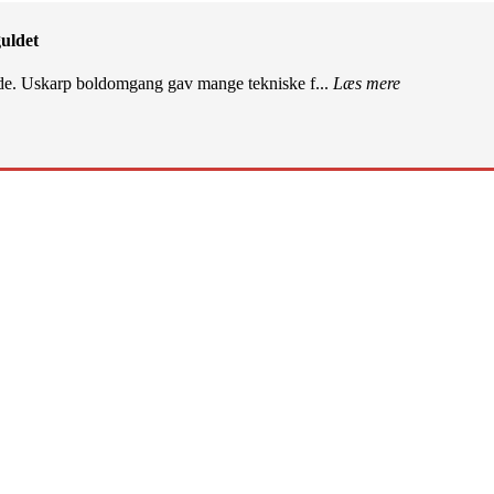
uldet
de. Uskarp boldomgang gav mange tekniske f...
Læs mere