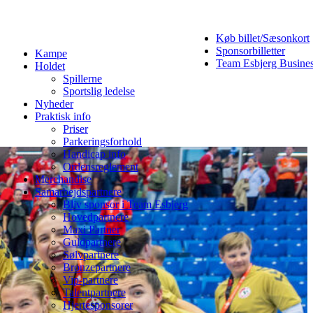
Køb billet/Sæsonkort
Sponsorbilletter
Kampe
Team Esbjerg Busine
Holdet
Spillerne
Sportslig ledelse
Nyheder
Praktisk info
Priser
Parkeringsforhold
Handicap info
Ordensreglement
Merchandise
Samarbejdspartnere
Bliv sponsor i Team Esbjerg
Hovedpartnere
Maxi Partner
Guldpartnere
Sølvpartnere
Bronzepartnere
Vip-partnere
Talentpartnere
Hjertesponsorer