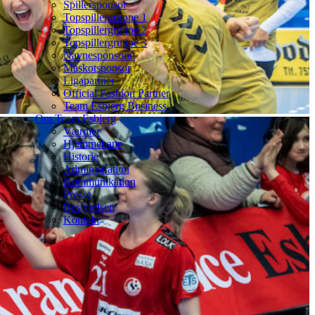
Spillersponsor
Topspillergruppe 1
Topspillergruppe 2
Topspillergruppe 3
Navnesponsorat
Maskotsponsor
Ligapartner
Official Fashion Partner
Team Esbjerg Business
Om Team Esbjerg
Værdier
Hjemmebane
Historie
Administration
Kommunikation
Presse
Bestyrelsen
Kontakt