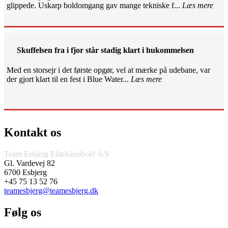
glippede. Uskarp boldomgang gav mange tekniske f...
Læs mere
Skuffelsen fra i fjor står stadig klart i hukommelsen
Med en storsejr i det første opgør, vel at mærke på udebane, var
der gjort klart til en fest i Blue Water...
Læs mere
Kontakt os
Team Esbjerg Elitehåndbold A/S
Gl. Vardevej 82
6700 Esbjerg
+45 75 13 52 76
teamesbjerg@teamesbjerg.dk
Følg os