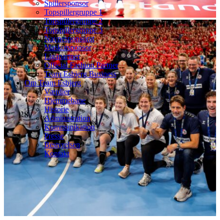
Spillersponsor
Topspillergruppe 1
Topspillergruppe 2
Topspillergruppe 3
Navnesponsorat
Maskotsponsor
Ligapartner
Official Fashion Partner
Team Esbjerg Business
Om Team Esbjerg
Værdier
Hjemmebane
Historie
Administration
Kommunikation
Presse
Bestyrelsen
Kontakt