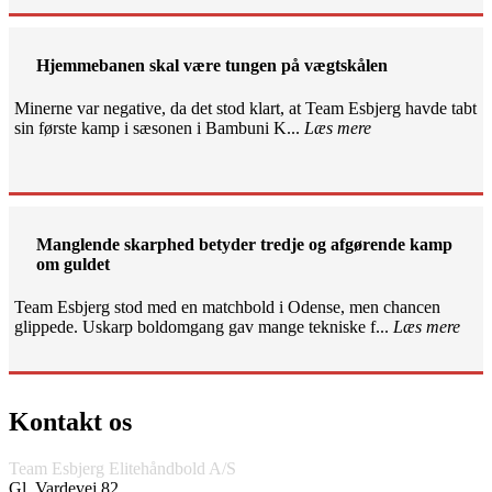
Hjemmebanen skal være tungen på vægtskålen
Minerne var negative, da det stod klart, at Team Esbjerg havde tabt
sin første kamp i sæsonen i Bambuni K...
Læs mere
Manglende skarphed betyder tredje og afgørende kamp
om guldet
Team Esbjerg stod med en matchbold i Odense, men chancen
glippede. Uskarp boldomgang gav mange tekniske f...
Læs mere
Kontakt os
Team Esbjerg Elitehåndbold A/S
Gl. Vardevej 82