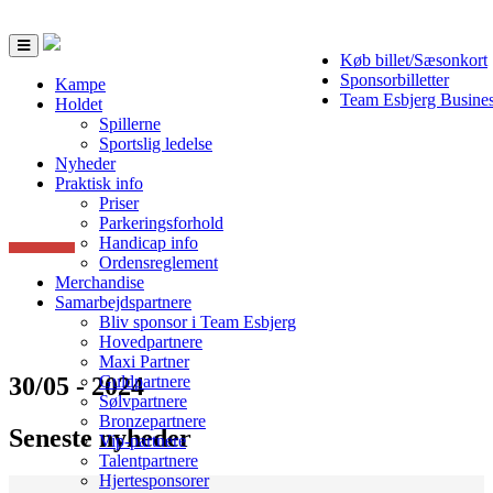
Toggle
Køb billet/Sæsonkort
navigation
Sponsorbilletter
Kampe
Team Esbjerg Busine
Holdet
Spillerne
Sportslig ledelse
Nyheder
Praktisk info
Priser
Parkeringsforhold
Handicap info
Ordensreglement
Merchandise
Samarbejdspartnere
Bliv sponsor i Team Esbjerg
Hovedpartnere
Maxi Partner
30/05 - 2024
Guldpartnere
Sølvpartnere
Bronzepartnere
Seneste nyheder
Vip-partnere
Talentpartnere
Hjertesponsorer