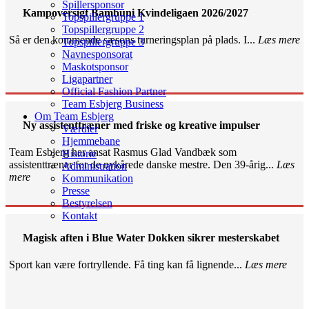
Spillersponsor
Kampoversigt Bambuni Kvindeligaen 2026/2027
Topspillergruppe 1
Topspillergruppe 2
Så er den kommende sæsons turneringsplan på plads. I...
Læs mere
Topspillergruppe 3
Navnesponsorat
Maskotsponsor
Ligapartner
Official Fashion Partner
Team Esbjerg Business
Om Team Esbjerg
Ny assistenttræner med friske og kreative impulser
Værdier
Hjemmebane
Team Esbjerg har ansat Rasmus Glad Vandbæk som
Historie
assistenttræner for de nykårede danske mestre. Den 39-årig...
Læs
Administration
mere
Kommunikation
Presse
Bestyrelsen
Kontakt
Magisk aften i Blue Water Dokken sikrer mesterskabet
Sport kan være fortryllende. Få ting kan få lignende...
Læs mere