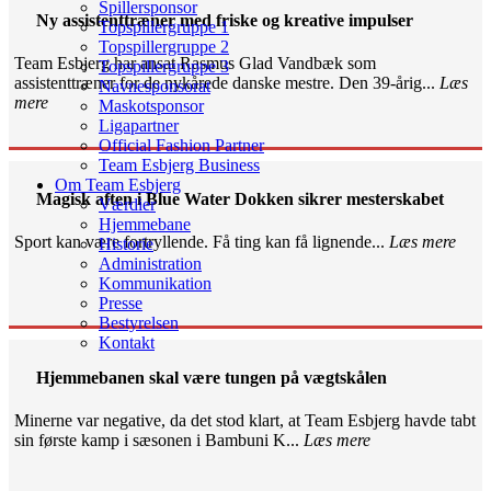
Spillersponsor
Ny assistenttræner med friske og kreative impulser
Topspillergruppe 1
Topspillergruppe 2
Team Esbjerg har ansat Rasmus Glad Vandbæk som
Topspillergruppe 3
assistenttræner for de nykårede danske mestre. Den 39-årig...
Læs
Navnesponsorat
mere
Maskotsponsor
Ligapartner
Official Fashion Partner
Team Esbjerg Business
Om Team Esbjerg
Magisk aften i Blue Water Dokken sikrer mesterskabet
Værdier
Hjemmebane
Sport kan være fortryllende. Få ting kan få lignende...
Læs mere
Historie
Administration
Kommunikation
Presse
Bestyrelsen
Kontakt
Hjemmebanen skal være tungen på vægtskålen
Minerne var negative, da det stod klart, at Team Esbjerg havde tabt
sin første kamp i sæsonen i Bambuni K...
Læs mere