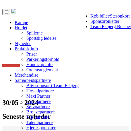
Toggle
Køb billet/Sæsonkort
navigation
Sponsorbilletter
Kampe
Team Esbjerg Busine
Holdet
Spillerne
Sportslig ledelse
Nyheder
Praktisk info
Priser
Parkeringsforhold
Handicap info
Ordensreglement
Merchandise
Samarbejdspartnere
Bliv sponsor i Team Esbjerg
Hovedpartnere
Maxi Partner
30/05 - 2024
Guldpartnere
Sølvpartnere
Bronzepartnere
Seneste nyheder
Vip-partnere
Talentpartnere
Hjertesponsorer