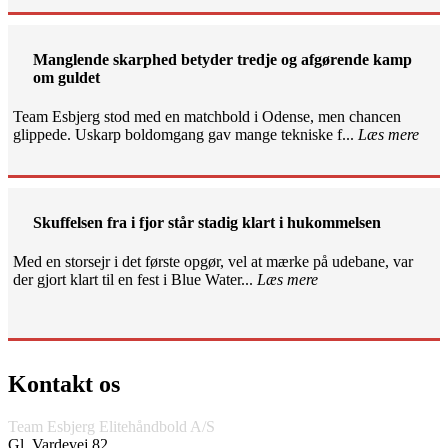
Manglende skarphed betyder tredje og afgørende kamp
om guldet
Team Esbjerg stod med en matchbold i Odense, men chancen
glippede. Uskarp boldomgang gav mange tekniske f...
Læs mere
Skuffelsen fra i fjor står stadig klart i hukommelsen
Med en storsejr i det første opgør, vel at mærke på udebane, var
der gjort klart til en fest i Blue Water...
Læs mere
Kontakt os
Team Esbjerg Elitehåndbold A/S
Gl. Vardevej 82