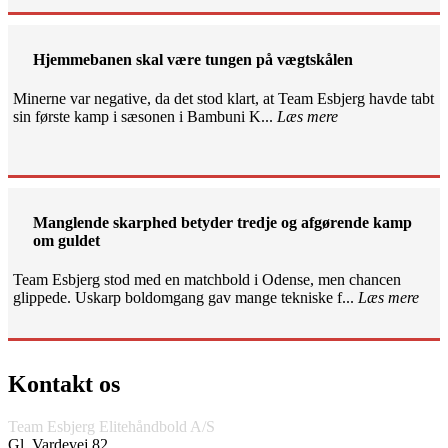
Hjemmebanen skal være tungen på vægtskålen
Minerne var negative, da det stod klart, at Team Esbjerg havde tabt
sin første kamp i sæsonen i Bambuni K...
Læs mere
Manglende skarphed betyder tredje og afgørende kamp
om guldet
Team Esbjerg stod med en matchbold i Odense, men chancen
glippede. Uskarp boldomgang gav mange tekniske f...
Læs mere
Kontakt os
Team Esbjerg Elitehåndbold A/S
Gl. Vardevej 82