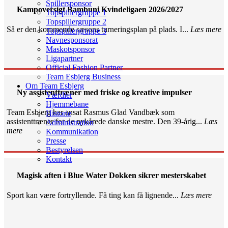
Spillersponsor
Kampoversigt Bambuni Kvindeligaen 2026/2027
Topspillergruppe 1
Topspillergruppe 2
Så er den kommende sæsons turneringsplan på plads. I...
Læs mere
Topspillergruppe 3
Navnesponsorat
Maskotsponsor
Ligapartner
Official Fashion Partner
Team Esbjerg Business
Om Team Esbjerg
Ny assistenttræner med friske og kreative impulser
Værdier
Hjemmebane
Team Esbjerg har ansat Rasmus Glad Vandbæk som
Historie
assistenttræner for de nykårede danske mestre. Den 39-årig...
Læs
Administration
mere
Kommunikation
Presse
Bestyrelsen
Kontakt
Magisk aften i Blue Water Dokken sikrer mesterskabet
Sport kan være fortryllende. Få ting kan få lignende...
Læs mere