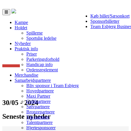
Toggle
Køb billet/Sæsonkort
navigation
Sponsorbilletter
Kampe
Team Esbjerg Busine
Holdet
Spillerne
Sportslig ledelse
Nyheder
Praktisk info
Priser
Parkeringsforhold
Handicap info
Ordensreglement
Merchandise
Samarbejdspartnere
Bliv sponsor i Team Esbjerg
Hovedpartnere
Maxi Partner
30/05 - 2024
Guldpartnere
Sølvpartnere
Bronzepartnere
Seneste nyheder
Vip-partnere
Talentpartnere
Hjertesponsorer