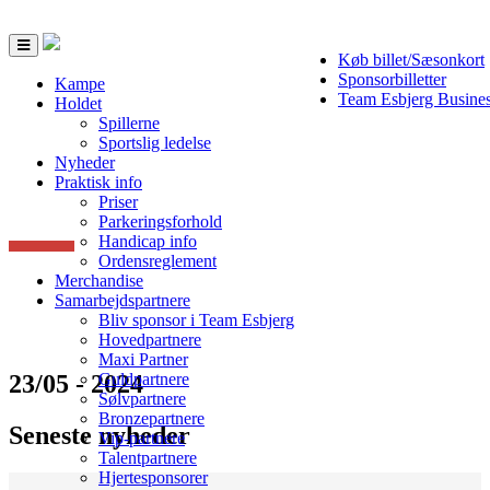
Toggle
Køb billet/Sæsonkort
navigation
Sponsorbilletter
Kampe
Team Esbjerg Busine
Holdet
Spillerne
Sportslig ledelse
Nyheder
Praktisk info
Priser
Parkeringsforhold
Handicap info
Ordensreglement
Merchandise
Samarbejdspartnere
Bliv sponsor i Team Esbjerg
Hovedpartnere
Maxi Partner
23/05 - 2024
Guldpartnere
Sølvpartnere
Bronzepartnere
Seneste nyheder
Vip-partnere
Talentpartnere
Hjertesponsorer