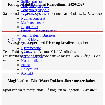
Spillersponsor
Kampoversigt Bambuni Kvindeligaen 2026/2027
Topspillergruppe 1
Topspillergruppe 2
Så er den kommende sæsons turneringsplan på plads. I...
Læs mere
Topspillergruppe 3
Navnesponsorat
Maskotsponsor
Ligapartner
Official Fashion Partner
Team Esbjerg Business
Om Team Esbjerg
Ny assistenttræner med friske og kreative impulser
Værdier
Hjemmebane
Team Esbjerg har ansat Rasmus Glad Vandbæk som
Historie
assistenttræner for de nykårede danske mestre. Den 39-årig...
Læs
Administration
mere
Kommunikation
Presse
Bestyrelsen
Kontakt
Magisk aften i Blue Water Dokken sikrer mesterskabet
Sport kan være fortryllende. Få ting kan få lignende...
Læs mere