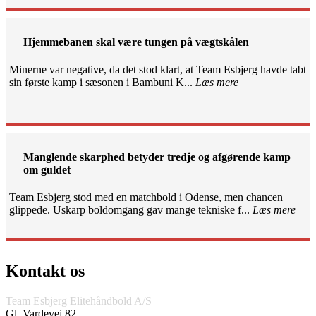
Hjemmebanen skal være tungen på vægtskålen
Minerne var negative, da det stod klart, at Team Esbjerg havde tabt
sin første kamp i sæsonen i Bambuni K...
Læs mere
Manglende skarphed betyder tredje og afgørende kamp
om guldet
Team Esbjerg stod med en matchbold i Odense, men chancen
glippede. Uskarp boldomgang gav mange tekniske f...
Læs mere
Kontakt os
Team Esbjerg Elitehåndbold A/S
Gl. Vardevej 82