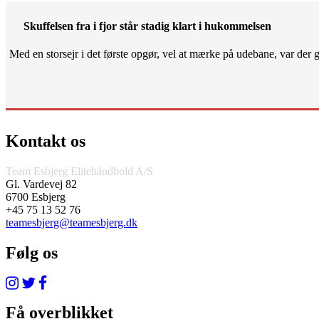
Skuffelsen fra i fjor står stadig klart i hukommelsen
Med en storsejr i det første opgør, vel at mærke på udebane, var der gjo
Kontakt os
Team Esbjerg Elitehåndbold A/S
Gl. Vardevej 82
6700 Esbjerg
+45 75 13 52 76
teamesbjerg@teamesbjerg.dk
Følg os
Få overblikket