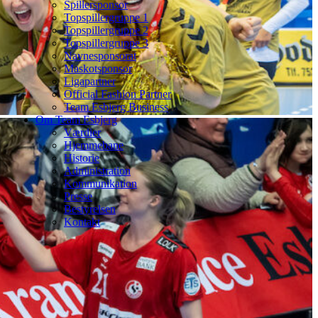
Spillersponsor
Topspillergruppe 1
Topspillergruppe 2
Topspillergruppe 3
Navnesponsorat
Maskotsponsor
Ligapartner
Official Fashion Partner
Team Esbjerg Business
Om Team Esbjerg
Værdier
Hjemmebane
Historie
Administration
Kommunikation
Presse
Bestyrelsen
Kontakt