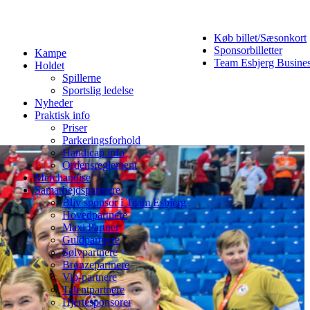
Køb billet/Sæsonkort
Sponsorbilletter
Kampe
Team Esbjerg Busine
Holdet
Spillerne
Sportslig ledelse
Nyheder
Praktisk info
Priser
Parkeringsforhold
Handicap info
Ordensreglement
Merchandise
Samarbejdspartnere
Bliv sponsor i Team Esbjerg
Hovedpartnere
Maxi Partner
Guldpartnere
Sølvpartnere
Bronzepartnere
Vip-partnere
Talentpartnere
Hjertesponsorer