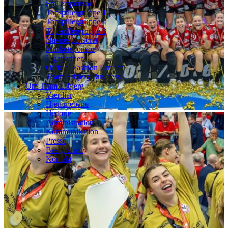
Spillersponsor
Topspillergruppe 1
Topspillergruppe 2
Topspillergruppe 3
Navnesponsorat
Maskotsponsor
Ligapartner
Official Fashion Partner
Team Esbjerg Business
Om Team Esbjerg
Værdier
Hjemmebane
Historie
Administration
Kommunikation
Presse
Bestyrelsen
Kontakt