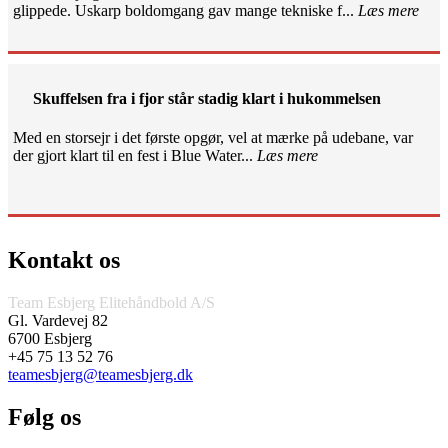
glippede. Uskarp boldomgang gav mange tekniske f...
Læs mere
Skuffelsen fra i fjor står stadig klart i hukommelsen
Med en storsejr i det første opgør, vel at mærke på udebane, var
der gjort klart til en fest i Blue Water...
Læs mere
Kontakt os
Team Esbjerg Elitehåndbold A/S
Gl. Vardevej 82
6700 Esbjerg
+45 75 13 52 76
teamesbjerg@teamesbjerg.dk
Følg os