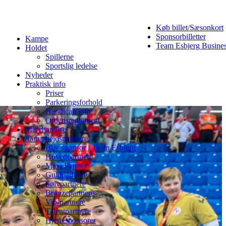
Køb billet/Sæsonkort
Sponsorbilletter
Kampe
Team Esbjerg Busine
Holdet
Spillerne
Sportslig ledelse
Nyheder
Praktisk info
Priser
Parkeringsforhold
Handicap info
Ordensreglement
Merchandise
Samarbejdspartnere
Bliv sponsor i Team Esbjerg
Hovedpartnere
Maxi Partner
Guldpartnere
Sølvpartnere
Bronzepartnere
Vip-partnere
Talentpartnere
Hjertesponsorer