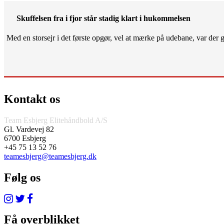
Skuffelsen fra i fjor står stadig klart i hukommelsen
Med en storsejr i det første opgør, vel at mærke på udebane, var der gjo
Kontakt os
Team Esbjerg Elitehåndbold A/S
Gl. Vardevej 82
6700 Esbjerg
+45 75 13 52 76
teamesbjerg@teamesbjerg.dk
Følg os
Få overblikket