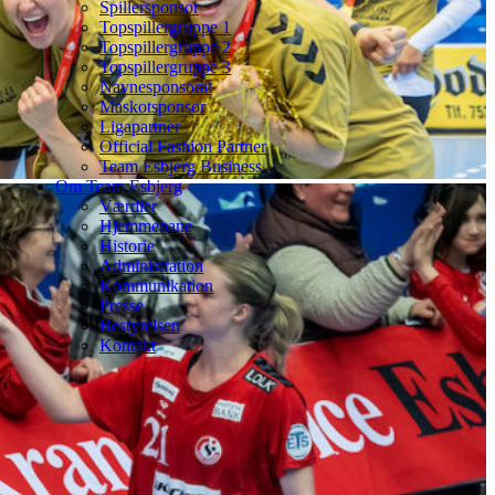
Spillersponsor
Topspillergruppe 1
Topspillergruppe 2
Topspillergruppe 3
Navnesponsorat
Maskotsponsor
Ligapartner
Official Fashion Partner
Team Esbjerg Business
Om Team Esbjerg
Værdier
Hjemmebane
Historie
Administration
Kommunikation
Presse
Bestyrelsen
Kontakt