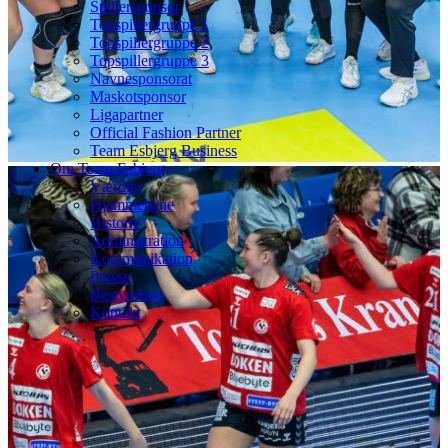
Spillersponsor
Topspillergruppe 1
Topspillergruppe 2
Topspillergruppe 3
Navnesponsorat
Maskotsponsor
Ligapartner
Official Fashion Partner
Team Esbjerg Business
Om Team Esbjerg
Værdier
Hjemmebane
Historie
Administration
Kommunikation
Presse
Bestyrelsen
Kontakt