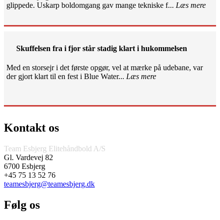
glippede. Uskarp boldomgang gav mange tekniske f...
Læs mere
Skuffelsen fra i fjor står stadig klart i hukommelsen
Med en storsejr i det første opgør, vel at mærke på udebane, var
der gjort klart til en fest i Blue Water...
Læs mere
Kontakt os
Team Esbjerg Elitehåndbold A/S
Gl. Vardevej 82
6700 Esbjerg
+45 75 13 52 76
teamesbjerg@teamesbjerg.dk
Følg os