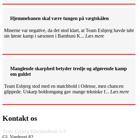
Hjemmebanen skal være tungen på vægtskålen
Minerne var negative, da det stod klart, at Team Esbjerg havde tabt
sin første kamp i sæsonen i Bambuni K...
Læs mere
Manglende skarphed betyder tredje og afgørende kamp
om guldet
Team Esbjerg stod med en matchbold i Odense, men chancen
glippede. Uskarp boldomgang gav mange tekniske f...
Læs mere
Kontakt os
Team Esbjerg Elitehåndbold A/S
Gl. Vardevej 82