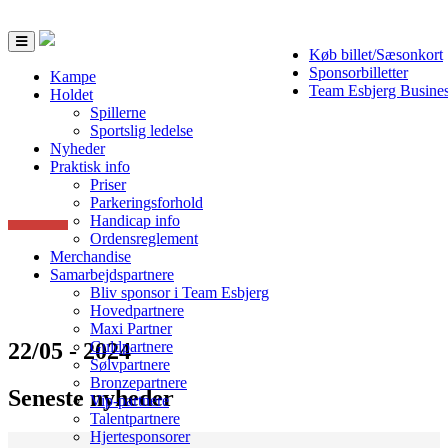
Toggle
Køb billet/Sæsonkort
navigation
Sponsorbilletter
Kampe
Team Esbjerg Busine
Holdet
Spillerne
Sportslig ledelse
Nyheder
Praktisk info
Priser
Parkeringsforhold
Handicap info
Ordensreglement
Merchandise
Samarbejdspartnere
Bliv sponsor i Team Esbjerg
Hovedpartnere
Maxi Partner
22/05 - 2024
Guldpartnere
Sølvpartnere
Bronzepartnere
Seneste nyheder
Vip-partnere
Talentpartnere
Hjertesponsorer