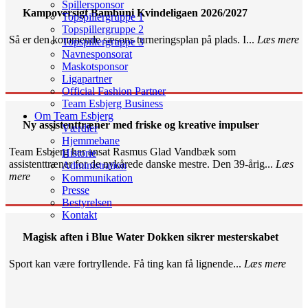
Spillersponsor
Kampoversigt Bambuni Kvindeligaen 2026/2027
Topspillergruppe 1
Topspillergruppe 2
Så er den kommende sæsons turneringsplan på plads. I...
Læs mere
Topspillergruppe 3
Navnesponsorat
Maskotsponsor
Ligapartner
Official Fashion Partner
Team Esbjerg Business
Om Team Esbjerg
Ny assistenttræner med friske og kreative impulser
Værdier
Hjemmebane
Team Esbjerg har ansat Rasmus Glad Vandbæk som
Historie
assistenttræner for de nykårede danske mestre. Den 39-årig...
Læs
Administration
mere
Kommunikation
Presse
Bestyrelsen
Kontakt
Magisk aften i Blue Water Dokken sikrer mesterskabet
Sport kan være fortryllende. Få ting kan få lignende...
Læs mere