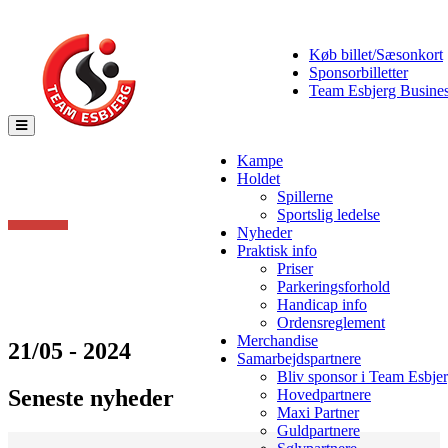
Køb billet/Sæsonkort
Sponsorbilletter
Team Esbjerg Busine
Toggle
navigation
Kampe
Holdet
Spillerne
Sportslig ledelse
Nyheder
Praktisk info
Priser
Parkeringsforhold
Handicap info
Ordensreglement
Merchandise
21/05 - 2024
Samarbejdspartnere
Bliv sponsor i Team Esbje
Seneste nyheder
Hovedpartnere
Maxi Partner
Guldpartnere