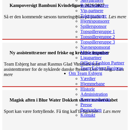
Sølvpartnere
Kampoversigt Bambuni Kvindeligaen 2026/2027
Bronzepartnere
Vip-partnere
Talentpartnere
Så er den kommende sæsons turneringsplan på plads. I...
Læs mere
Hjertesponsorer
Spillersponsor
Topspillergruppe 1
Topspillergruppe 2
Topspillergruppe 3
Navnesponsorat
Maskotsponsor
Ny assistenttræner med friske og kreative impulser
Ligapartner
Official Fashion Partner
Team Esbjerg har ansat Rasmus Glad Vandbæk som
Team Esbjerg Business
assistenttræner for de nykårede danske mestre. Den 39-årig...
Læs
Om Team Esbjerg
mere
Værdier
Hjemmebane
Historie
Administration
Kommunikation
Magisk aften i Blue Water Dokken sikrer mesterskabet
Presse
Bestyrelsen
Sport kan være fortryllende. Få ting kan få lignende...
Læs mere
Kontakt