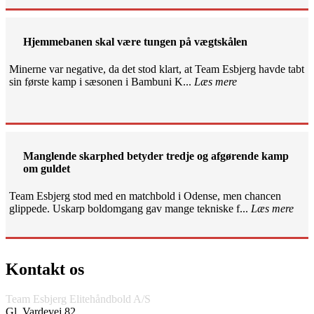
Hjemmebanen skal være tungen på vægtskålen
Minerne var negative, da det stod klart, at Team Esbjerg havde tabt
sin første kamp i sæsonen i Bambuni K...
Læs mere
Manglende skarphed betyder tredje og afgørende kamp
om guldet
Team Esbjerg stod med en matchbold i Odense, men chancen
glippede. Uskarp boldomgang gav mange tekniske f...
Læs mere
Kontakt os
Team Esbjerg Elitehåndbold A/S
Gl. Vardevej 82