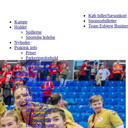
Køb billet/Sæsonkort
Sponsorbilletter
Kampe
Team Esbjerg Busine
Holdet
Spillerne
Sportslig ledelse
Nyheder
Praktisk info
Priser
Parkeringsforhold
Handicap info
Ordensreglement
Merchandise
Samarbejdspartnere
Bliv sponsor i Team Esbjerg
Hovedpartnere
Maxi Partner
Guldpartnere
Sølvpartnere
Bronzepartnere
Vip-partnere
Talentpartnere
Hjertesponsorer