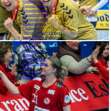
Spillersponsor
Topspillergruppe 1
Topspillergruppe 2
Topspillergruppe 3
Navnesponsorat
Maskotsponsor
Ligapartner
Official Fashion Partner
Team Esbjerg Business
Om Team Esbjerg
Værdier
Hjemmebane
Historie
Administration
Kommunikation
Presse
Bestyrelsen
Kontakt