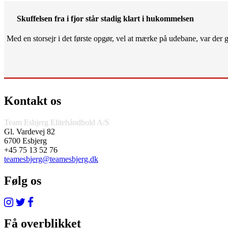
Skuffelsen fra i fjor står stadig klart i hukommelsen
Med en storsejr i det første opgør, vel at mærke på udebane, var der gjo
Kontakt os
Team Esbjerg Elitehåndbold A/S
Gl. Vardevej 82
6700 Esbjerg
+45 75 13 52 76
teamesbjerg@teamesbjerg.dk
Følg os
Få overblikket