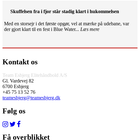
Skuffelsen fra i fjor står stadig klart i hukommelsen
Med en storsejr i det første opgør, vel at mærke på udebane, var
der gjort klart til en fest i Blue Water...
Læs mere
Kontakt os
Team Esbjerg Elitehåndbold A/S
Gl. Vardevej 82
6700 Esbjerg
+45 75 13 52 76
teamesbjerg@teamesbjerg.dk
Følg os
Få overblikket