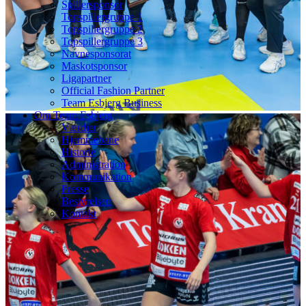
Spillersponsor
Topspillergruppe 1
Topspillergruppe 2
Topspillergruppe 3
Navnesponsorat
Maskotsponsor
Ligapartner
Official Fashion Partner
Team Esbjerg Business
Om Team Esbjerg
Værdier
Hjemmebane
Historie
Administration
Kommunikation
Presse
Bestyrelsen
Kontakt