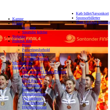
Køb billet/Sæsonkort
Sponsorbilletter
Kampe
Team Esbjerg Busine
Holdet
Spillerne
Sportslig ledelse
Nyheder
Praktisk info
Priser
Parkeringsforhold
Handicap info
Ordensreglement
Merchandise
Samarbejdspartnere
Bliv sponsor i Team Esbjerg
Hovedpartnere
Maxi Partner
Guldpartnere
Sølvpartnere
Bronzepartnere
Vip-partnere
Talentpartnere
Hjertesponsorer