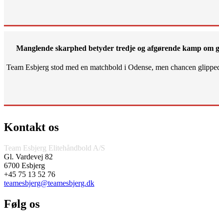
Manglende skarphed betyder tredje og afgørende kamp om g
Team Esbjerg stod med en matchbold i Odense, men chancen glippe
Kontakt os
Team Esbjerg Elitehåndbold A/S
Gl. Vardevej 82
6700 Esbjerg
+45 75 13 52 76
teamesbjerg@teamesbjerg.dk
Følg os