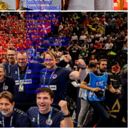
Spillersponsor
Topspillergruppe 1
Topspillergruppe 2
Topspillergruppe 3
Navnesponsorat
Maskotsponsor
Ligapartner
Official Fashion Partner
Team Esbjerg Business
Om Team Esbjerg
Værdier
Hjemmebane
Historie
Administration
Kommunikation
Presse
Bestyrelsen
Kontakt