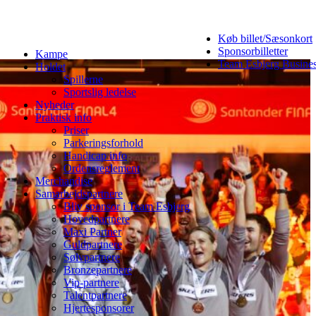
Køb billet/Sæsonkort
Sponsorbilletter
Kampe
Team Esbjerg Busine
Holdet
Spillerne
Sportslig ledelse
Nyheder
Praktisk info
Priser
Parkeringsforhold
Handicap info
Ordensreglement
Merchandise
Samarbejdspartnere
Bliv sponsor i Team Esbjerg
Hovedpartnere
Maxi Partner
Guldpartnere
Sølvpartnere
Bronzepartnere
Vip-partnere
Talentpartnere
Hjertesponsorer