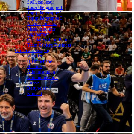
Spillersponsor
Topspillergruppe 1
Topspillergruppe 2
Topspillergruppe 3
Navnesponsorat
Maskotsponsor
Ligapartner
Official Fashion Partner
Team Esbjerg Business
Om Team Esbjerg
Værdier
Hjemmebane
Historie
Administration
Kommunikation
Presse
Bestyrelsen
Kontakt