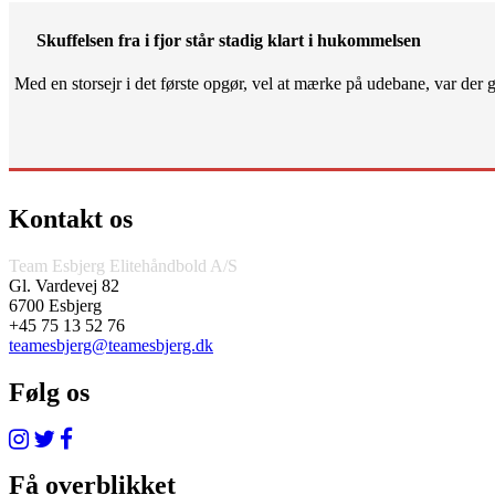
Skuffelsen fra i fjor står stadig klart i hukommelsen
Med en storsejr i det første opgør, vel at mærke på udebane, var der gjo
Kontakt os
Team Esbjerg Elitehåndbold A/S
Gl. Vardevej 82
6700 Esbjerg
+45 75 13 52 76
teamesbjerg@teamesbjerg.dk
Følg os
Få overblikket