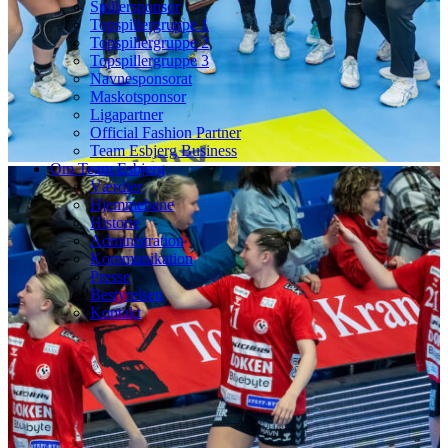
Spillersponsor
Topspillergruppe 1
Topspillergruppe 2
Topspillergruppe 3
Navnesponsorat
Maskotsponsor
Ligapartner
Official Fashion Partner
Team Esbjerg Business
Om Team Esbjerg
Værdier
Hjemmebane
Historie
Administration
Kommunikation
Presse
Bestyrelsen
Kontakt