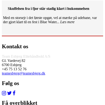
Skuffelsen fra i fjor står stadig klart i hukommelsen
Med en storsejr i det første opgør, vel at mærke på udebane, var
der gjort klart til en fest i Blue Water...
Læs mere
Kontakt os
Team Esbjerg Elitehåndbold A/S
Gl. Vardevej 82
6700 Esbjerg
+45 75 13 52 76
teamesbjerg@teamesbjerg.dk
Følg os
Få overblikket