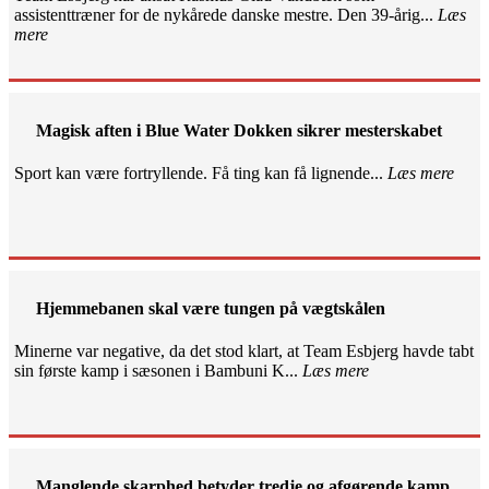
assistenttræner for de nykårede danske mestre. Den 39-årig...
Læs
mere
Magisk aften i Blue Water Dokken sikrer mesterskabet
Sport kan være fortryllende. Få ting kan få lignende...
Læs mere
Hjemmebanen skal være tungen på vægtskålen
Minerne var negative, da det stod klart, at Team Esbjerg havde tabt
sin første kamp i sæsonen i Bambuni K...
Læs mere
Manglende skarphed betyder tredje og afgørende kamp