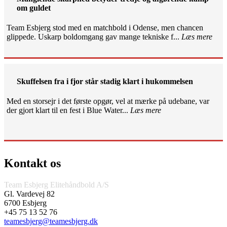
om guldet
Team Esbjerg stod med en matchbold i Odense, men chancen
glippede. Uskarp boldomgang gav mange tekniske f...
Læs mere
Skuffelsen fra i fjor står stadig klart i hukommelsen
Med en storsejr i det første opgør, vel at mærke på udebane, var
der gjort klart til en fest i Blue Water...
Læs mere
Kontakt os
Team Esbjerg Elitehåndbold A/S
Gl. Vardevej 82
6700 Esbjerg
+45 75 13 52 76
teamesbjerg@teamesbjerg.dk