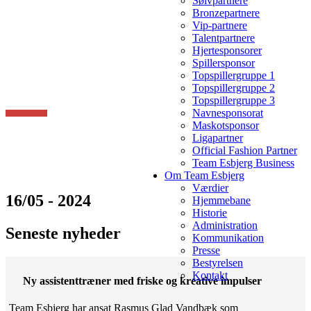
Sølvpartnere
Bronzepartnere
Vip-partnere
Talentpartnere
Hjertesponsorer
Spillersponsor
Topspillergruppe 1
Topspillergruppe 2
Topspillergruppe 3
Navnesponsorat
Maskotsponsor
Ligapartner
Official Fashion Partner
Team Esbjerg Business
Om Team Esbjerg
Værdier
16/05 - 2024
Hjemmebane
Historie
Administration
Seneste nyheder
Kommunikation
Presse
Bestyrelsen
Kontakt
Ny assistenttræner med friske og kreative impulser
Team Esbjerg har ansat Rasmus Glad Vandbæk som