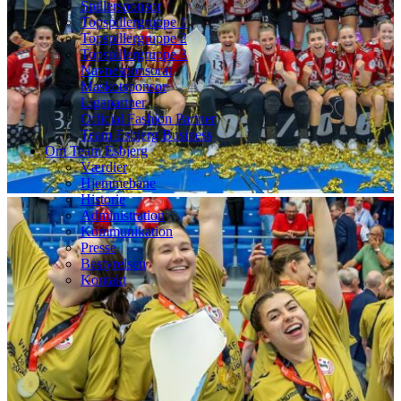
Spillersponsor
Topspillergruppe 1
Topspillergruppe 2
Topspillergruppe 3
Navnesponsorat
Maskotsponsor
Ligapartner
Official Fashion Partner
Team Esbjerg Business
Om Team Esbjerg
Værdier
Hjemmebane
Historie
Administration
Kommunikation
Presse
Bestyrelsen
Kontakt