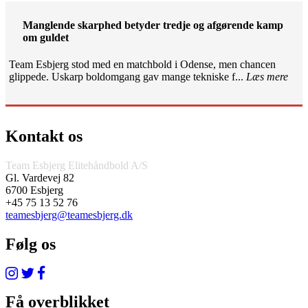
Manglende skarphed betyder tredje og afgørende kamp
om guldet
Team Esbjerg stod med en matchbold i Odense, men chancen
glippede. Uskarp boldomgang gav mange tekniske f...
Læs mere
Kontakt os
Team Esbjerg Elitehåndbold A/S
Gl. Vardevej 82
6700 Esbjerg
+45 75 13 52 76
teamesbjerg@teamesbjerg.dk
Følg os
Få overblikket