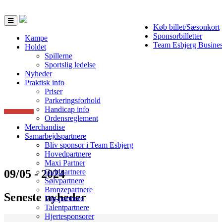
Toggle
Køb billet/Sæsonkort
navigation
Sponsorbilletter
Kampe
Team Esbjerg Busine
Holdet
Spillerne
Sportslig ledelse
Nyheder
Praktisk info
Priser
Parkeringsforhold
Handicap info
Ordensreglement
Merchandise
Samarbejdspartnere
Bliv sponsor i Team Esbjerg
Hovedpartnere
Maxi Partner
09/05 - 2024
Guldpartnere
Sølvpartnere
Bronzepartnere
Seneste nyheder
Vip-partnere
Talentpartnere
Hjertesponsorer