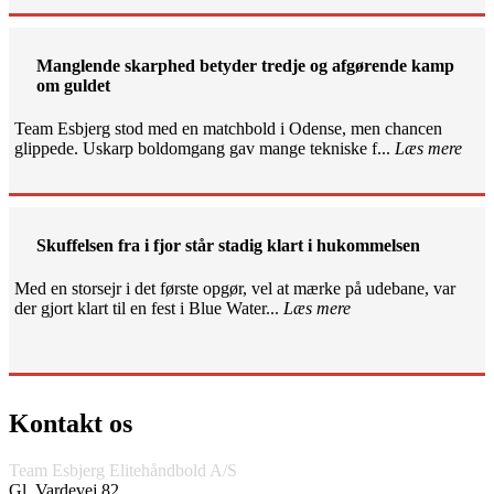
Manglende skarphed betyder tredje og afgørende kamp
om guldet
Team Esbjerg stod med en matchbold i Odense, men chancen
glippede. Uskarp boldomgang gav mange tekniske f...
Læs mere
Skuffelsen fra i fjor står stadig klart i hukommelsen
Med en storsejr i det første opgør, vel at mærke på udebane, var
der gjort klart til en fest i Blue Water...
Læs mere
Kontakt os
Team Esbjerg Elitehåndbold A/S
Gl. Vardevej 82