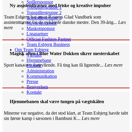
Spillersponsor
Ny assistenttræner med friske og kreative impulser
Topspillergruppe 1
Topspillergruppe 2
Team Esbjerg har ansat Rasmus Glad Vandbæk som
Topspillergruppe 3
assistenttræner for de nykårede danske mestre. Den 39-årig...
Læs
Navnesponsorat
mere
Maskotsponsor
Ligapartner
Official Fashion Partner
Team Esbjerg Business
Om Team Esbjerg
Magisk aften i Blue Water Dokken sikrer mesterskabet
Værdier
Hjemmebane
Sport kan være fortryllende. Få ting kan få lignende...
Læs mere
Historie
Administration
Kommunikation
Presse
Bestyrelsen
Kontakt
Hjemmebanen skal være tungen på vægtskålen
Minerne var negative, da det stod klart, at Team Esbjerg havde tabt
sin første kamp i sæsonen i Bambuni K...
Læs mere