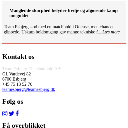
Manglende skarphed betyder tredje og afgørende kamp
om guldet
Team Esbjerg stod med en matchbold i Odense, men chancen
glippede. Uskarp boldomgang gav mange tekniske f...
Læs mere
Kontakt os
Team Esbjerg Elitehåndbold A/S
Gl. Vardevej 82
6700 Esbjerg
+45 75 13 52 76
teamesbjerg@teamesbjerg.dk
Følg os
Få overblikket