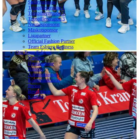
Spillersponsor
Topspillergruppe 1
Topspillergruppe 2
Topspillergruppe 3
Navnesponsorat
Maskotsponsor
Ligapartner
Official Fashion Partner
Team Esbjerg Business
Om Team Esbjerg
Værdier
Hjemmebane
Historie
Administration
Kommunikation
Presse
Bestyrelsen
Kontakt