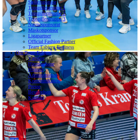
Spillersponsor
Topspillergruppe 1
Topspillergruppe 2
Topspillergruppe 3
Navnesponsorat
Maskotsponsor
Ligapartner
Official Fashion Partner
Team Esbjerg Business
Om Team Esbjerg
Værdier
Hjemmebane
Historie
Administration
Kommunikation
Presse
Bestyrelsen
Kontakt