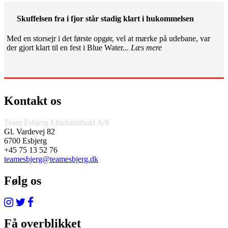
Skuffelsen fra i fjor står stadig klart i hukommelsen
Med en storsejr i det første opgør, vel at mærke på udebane, var
der gjort klart til en fest i Blue Water...
Læs mere
Kontakt os
Team Esbjerg Elitehåndbold A/S
Gl. Vardevej 82
6700 Esbjerg
+45 75 13 52 76
teamesbjerg@teamesbjerg.dk
Følg os
Få overblikket