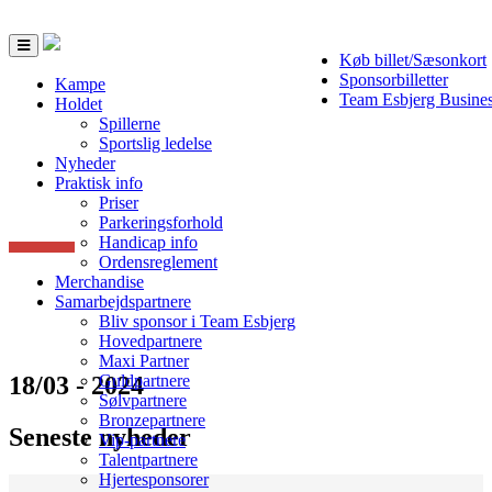
Toggle
Køb billet/Sæsonkort
navigation
Sponsorbilletter
Kampe
Team Esbjerg Busine
Holdet
Spillerne
Sportslig ledelse
Nyheder
Praktisk info
Priser
Parkeringsforhold
Handicap info
Ordensreglement
Merchandise
Samarbejdspartnere
Bliv sponsor i Team Esbjerg
Hovedpartnere
Maxi Partner
18/03 - 2024
Guldpartnere
Sølvpartnere
Bronzepartnere
Seneste nyheder
Vip-partnere
Talentpartnere
Hjertesponsorer