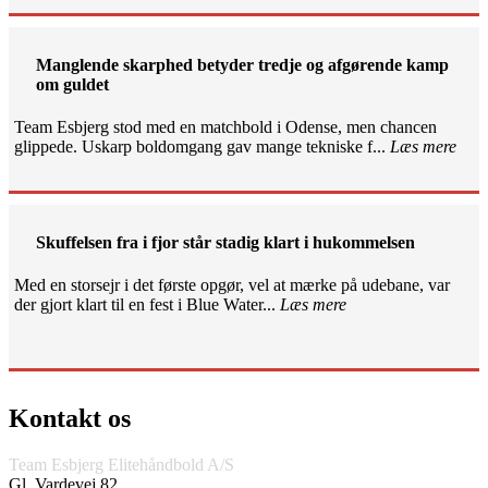
Manglende skarphed betyder tredje og afgørende kamp
om guldet
Team Esbjerg stod med en matchbold i Odense, men chancen
glippede. Uskarp boldomgang gav mange tekniske f...
Læs mere
Skuffelsen fra i fjor står stadig klart i hukommelsen
Med en storsejr i det første opgør, vel at mærke på udebane, var
der gjort klart til en fest i Blue Water...
Læs mere
Kontakt os
Team Esbjerg Elitehåndbold A/S
Gl. Vardevej 82