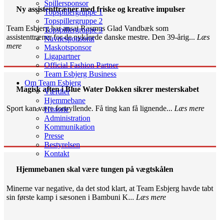
Spillersponsor
Ny assistenttræner med friske og kreative impulser
Topspillergruppe 1
Topspillergruppe 2
Team Esbjerg har ansat Rasmus Glad Vandbæk som
Topspillergruppe 3
assistenttræner for de nykårede danske mestre. Den 39-årig...
Læs
Navnesponsorat
mere
Maskotsponsor
Ligapartner
Official Fashion Partner
Team Esbjerg Business
Om Team Esbjerg
Magisk aften i Blue Water Dokken sikrer mesterskabet
Værdier
Hjemmebane
Sport kan være fortryllende. Få ting kan få lignende...
Læs mere
Historie
Administration
Kommunikation
Presse
Bestyrelsen
Kontakt
Hjemmebanen skal være tungen på vægtskålen
Minerne var negative, da det stod klart, at Team Esbjerg havde tabt
sin første kamp i sæsonen i Bambuni K...
Læs mere