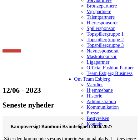
Sølvpartnere
Bronzepartnere
Vip-partnere
Talentpartnere
Hjertesponsorer
Spillersponsor
Topspillergruppe 1
Topspillergruppe 2
Topspillergruppe 3
Navnesponsorat
Maskotsponsor
Ligapartner
Official Fashion Partner
Team Esbjerg Business
Om Team Esbjerg
Værdier
12/06 - 2023
Hjemmebane
Historie
Administration
Seneste nyheder
Kommunikation
Presse
Bestyrelsen
Kontakt
Kampoversigt Bambuni Kvindeligaen 2026/2027
Så er den kommende sæsons turneringsplan på plads. I...
Læs mere