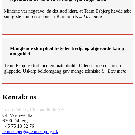
Minerne var negative, da det stod klart, at Team Esbjerg havde tabt
sin første kamp i sæsonen i Bambuni K...
Læs mere
Manglende skarphed betyder tredje og afgørende kamp
om guldet
Team Esbjerg stod med en matchbold i Odense, men chancen
glippede. Uskarp boldomgang gav mange tekniske f...
Læs mere
Kontakt os
Team Esbjerg Elitehåndbold A/S
Gl. Vardevej 82
6700 Esbjerg
+45 75 13 52 76
teamesbjerg@teamesbjerg.dk