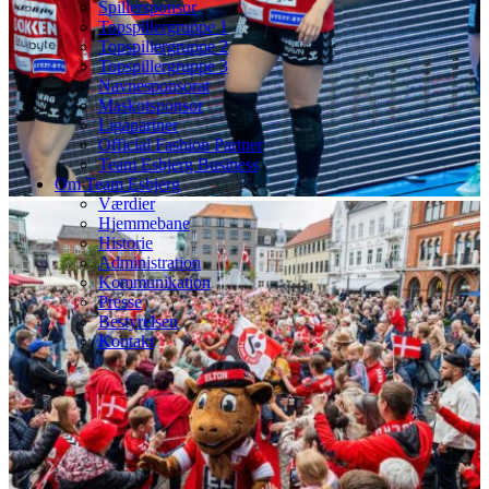
Spillersponsor
Topspillergruppe 1
Topspillergruppe 2
Topspillergruppe 3
Navnesponsorat
Maskotsponsor
Ligapartner
Official Fashion Partner
Team Esbjerg Business
Om Team Esbjerg
Værdier
Hjemmebane
Historie
Administration
Kommunikation
Presse
Bestyrelsen
Kontakt