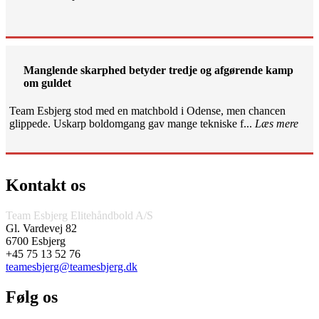
Manglende skarphed betyder tredje og afgørende kamp
om guldet
Team Esbjerg stod med en matchbold i Odense, men chancen
glippede. Uskarp boldomgang gav mange tekniske f...
Læs mere
Kontakt os
Team Esbjerg Elitehåndbold A/S
Gl. Vardevej 82
6700 Esbjerg
+45 75 13 52 76
teamesbjerg@teamesbjerg.dk
Følg os