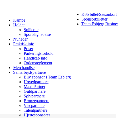
Køb billet/Sæsonkort
Sponsorbilletter
Kampe
Team Esbjerg Busine
Holdet
Spillerne
Sportslig ledelse
Nyheder
Praktisk info
Priser
Parkeringsforhold
Handicap info
Ordensreglement
Merchandise
Samarbejdspartnere
Bliv sponsor i Team Esbjerg
Hovedpartnere
Maxi Partner
Guldpartnere
Sølvpartnere
Bronzepartnere
Vip-partnere
Talentpartnere
Hjertesponsorer