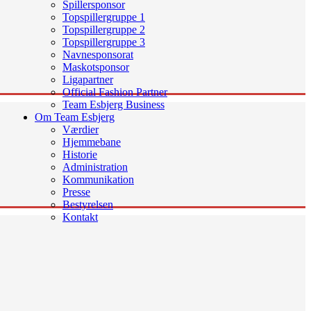
Spillersponsor
Topspillergruppe 1
Topspillergruppe 2
Topspillergruppe 3
Navnesponsorat
Maskotsponsor
Ligapartner
Official Fashion Partner
Team Esbjerg Business
Om Team Esbjerg
Værdier
Hjemmebane
Historie
Administration
Kommunikation
Presse
Bestyrelsen
Kontakt