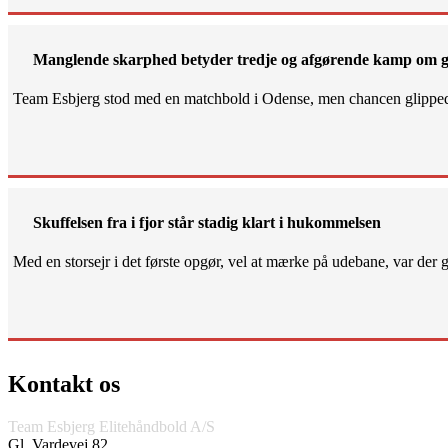
Manglende skarphed betyder tredje og afgørende kamp om g
Team Esbjerg stod med en matchbold i Odense, men chancen glippe
Skuffelsen fra i fjor står stadig klart i hukommelsen
Med en storsejr i det første opgør, vel at mærke på udebane, var der gjo
Kontakt os
Team Esbjerg Elitehåndbold A/S
Gl. Vardevej 82