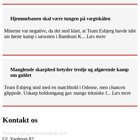
Hjemmebanen skal være tungen på vægtskålen
Minerne var negative, da det stod klart, at Team Esbjerg havde tabt
sin første kamp i sæsonen i Bambuni K...
Læs mere
Manglende skarphed betyder tredje og afgørende kamp
om guldet
Team Esbjerg stod med en matchbold i Odense, men chancen
glippede. Uskarp boldomgang gav mange tekniske f...
Læs mere
Kontakt os
Team Esbjerg Elitehåndbold A/S
Gl. Vardevej 82