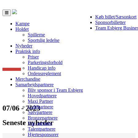
Toggle
Køb billet/Sæsonkort
navigation
Sponsorbilletter
Kampe
Team Esbjerg Busine
Holdet
Spillerne
Sportslig ledelse
Nyheder
Praktisk info
Priser
Parkeringsforhold
Handicap info
Ordensreglement
Merchandise
Samarbejdspartnere
Bliv sponsor i Team Esbjerg
Hovedpartnere
Maxi Partner
07/06 - 2023
Guldpartnere
Sølvpartnere
Bronzepartnere
Seneste nyheder
Vip-partnere
Talentpartnere
Hjertesponsorer