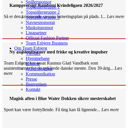
Spillersponsor
Kampoversigt Bambuni Kvindeligaen 2026/2027
Topspillergruppe 1
Topspillergruppe 2
Så er den kommende sæsons turneringsplan på plads. I...
Læs mere
Topspillergruppe 3
Navnesponsorat
Maskotsponsor
Ligapartner
Official Fashion Partner
Team Esbjerg Business
Om Team Esbjerg
Ny assistenttræner med friske og kreative impulser
Værdier
Hjemmebane
Team Esbjerg har ansat Rasmus Glad Vandbæk som
Historie
assistenttræner for de nykårede danske mestre. Den 39-årig...
Læs
Administration
mere
Kommunikation
Presse
Bestyrelsen
Kontakt
Magisk aften i Blue Water Dokken sikrer mesterskabet
Sport kan være fortryllende. Få ting kan få lignende...
Læs mere