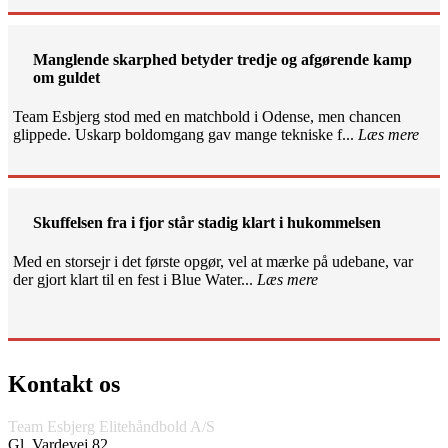
Manglende skarphed betyder tredje og afgørende kamp
om guldet
Team Esbjerg stod med en matchbold i Odense, men chancen
glippede. Uskarp boldomgang gav mange tekniske f...
Læs mere
Skuffelsen fra i fjor står stadig klart i hukommelsen
Med en storsejr i det første opgør, vel at mærke på udebane, var
der gjort klart til en fest i Blue Water...
Læs mere
Kontakt os
Team Esbjerg Elitehåndbold A/S
Gl. Vardevej 82