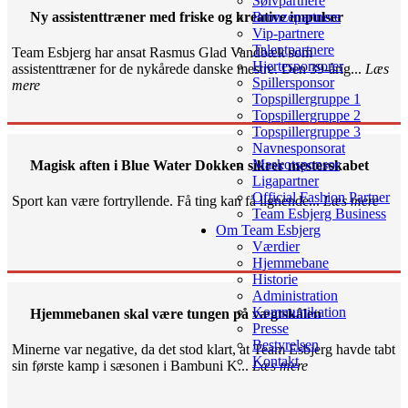
Sølvpartnere
Ny assistenttræner med friske og kreative impulser
Bronzepartnere
Vip-partnere
Talentpartnere
Team Esbjerg har ansat Rasmus Glad Vandbæk som
Hjertesponsorer
assistenttræner for de nykårede danske mestre. Den 39-årig...
Læs
Spillersponsor
mere
Topspillergruppe 1
Topspillergruppe 2
Topspillergruppe 3
Navnesponsorat
Maskotsponsor
Magisk aften i Blue Water Dokken sikrer mesterskabet
Ligapartner
Official Fashion Partner
Sport kan være fortryllende. Få ting kan få lignende...
Læs mere
Team Esbjerg Business
Om Team Esbjerg
Værdier
Hjemmebane
Historie
Administration
Kommunikation
Hjemmebanen skal være tungen på vægtskålen
Presse
Bestyrelsen
Minerne var negative, da det stod klart, at Team Esbjerg havde tabt
Kontakt
sin første kamp i sæsonen i Bambuni K...
Læs mere