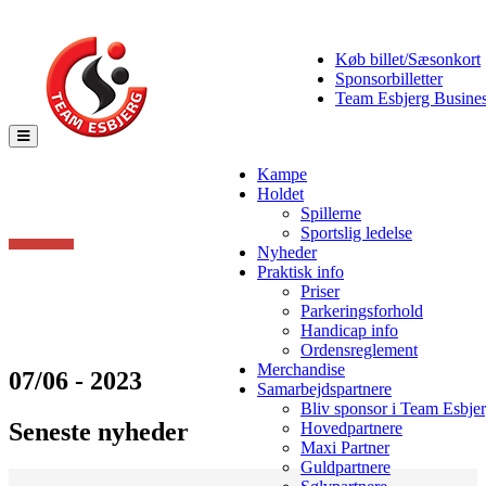
Køb billet/Sæsonkort
Sponsorbilletter
Team Esbjerg Busine
Toggle
navigation
Kampe
Holdet
Spillerne
Sportslig ledelse
Nyheder
Praktisk info
Priser
Parkeringsforhold
Handicap info
Ordensreglement
Merchandise
07/06 - 2023
Samarbejdspartnere
Bliv sponsor i Team Esbje
Seneste nyheder
Hovedpartnere
Maxi Partner
Guldpartnere